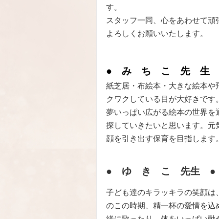
す。
スタッフ一同、心をあわせて頑
よろしくお願いいたします。
● み ち こ 先 生 
紙芝居・布絵本・大きな絵本や
クワクしている目が大好きです
夢いっぱい広がる絵本の世界を
探していきたいと思います。元
顔を引き出す保育を目指します
● ゆ き こ 先生 ●
子ども達のキラッキラの笑顔は
のこの時期、精一杯の愛情を込
緒に歌ったり、体をいっぱい動