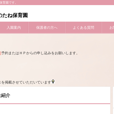
模保育園です。
のたね保育園
入園案内
保護者の方へ
よくある質問
お
]
予約またはＨＰからの申し込みをお願いします。
スを掲載させていただいています
生紹介