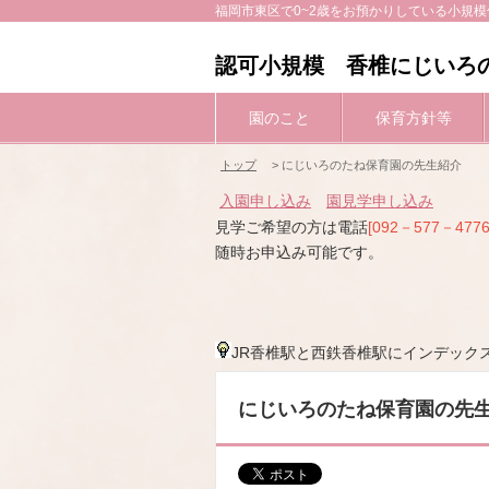
福岡市東区で0~2歳をお預かりしている小規
認可小規模 香椎にじいろ
園のこと
保育方針等
トップ
> にじいろのたね保育園の先生紹介
入園申し込み
園見学申し込み
見学ご希望の方は電話
[092－577－4776
随時お申込み可能です。
JR香椎駅と西鉄香椎駅にインデック
にじいろのたね保育園の先