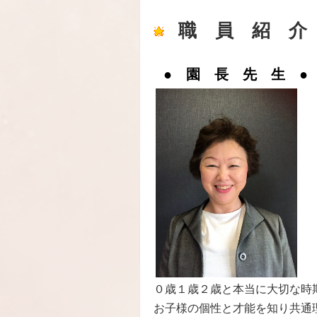
職 員 紹 介
● 園 長 先 生 ●
０歳１歳２歳と本当に大切な時
お子様の個性と才能を知り共通