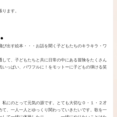
張ります。
●
飛び出す絵本・・・お話を聞く子どもたちのキラキラ・ワ
。
通して、子どもたちと共に日常の中にある冒険をたくさん
気いっぱい、パワフルに！をモットーに子どもの弾ける笑
。
、私にのとって元気の源です。とても大切な０・１・２才
めて、一人一人とゆっくり関わっていきたいです。歌を一
かして一緒に体操したり、、、。一緒にやりたいことはた