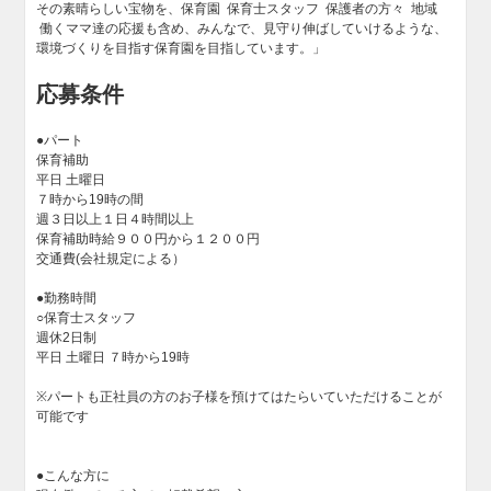
その素晴らしい宝物を、保育園 保育士スタッフ 保護者の方々 地域
働くママ達の応援も含め、みんなで、見守り伸ばしていけるような、
環境づくりを目指す保育園を目指しています。」
応募条件
●パート
保育補助
平日 土曜日
７時から19時の間
週３日以上１日４時間以上
保育補助時給９００円から１２００円
交通費(会社規定による）
●勤務時間
○保育士スタッフ
週休2日制
平日 土曜日 ７時から19時
※パートも正社員の方のお子様を預けてはたらいていただけることが
可能です
●こんな方に